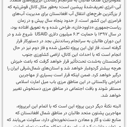
علاوه‌براین، هدف طالبان به سرانجام رساندن ابرپروژه‌های متعدد
آبی-انرژی تعریف‌شدهٔ پیشین است؛ به‌طور مثال کانال قوش‌تپه که
از بزرگترین طرح‌های انتقال آب افغانستان برای مدیریت آب‌های
فرامرزی این کشور است، از حدود پنجاه سال پیش و در زمان
ریاست‌جمهوری «داوودخان»، طراحی شده و به تعویق افتاده بود،
در سال ۱۳۹۷ با حمایت ۶.۳ میلیون دلاری USAID شروع شد و در
این دوران طالبان به سرانجام رساندنش بجد در دستورکار قرار
گرفته است. فاز اول این پروژه تکمیل شده و فاز دوم نیز در حال
انجام است که با احداث این کانال، اراضی کشاورزی جنوب
ترکمنستان به‌شدت تحت‌تأثیر قرار خواهد گرفت که باعث خیزش
هرچه بیشتر گردوغبار خواهد شد و استان‌های شمال‌شرقی ایران را
درگیر خواهد کرد. ضمن اینکه قرار است بسیاری از مهاجرین
اخراجی پاکستانی در این مناطق مرزی باب میل امارت اسلامی
مستقر شوند و بافت اجتماعی در مناطق مرزی دستخوش تغییر
خواهد شد.
البته نکتهٔ دیگر درین پروژه این است که با اتمام این ابرپروژه،
مهاجرین پشتون متحد طالبان در مناطق شمال افغانستان که
منابع نفت و گاز و معادن دست‌نخورده‌ای دارد، سکونت می‌یابند که
می‌توان برداشت کرد این امر به استحکام حکومت نوپای امارت