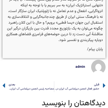
«تنهایی استراتژیک ایران» به سر ببریم یا با توجه به اینکه
انزواگرایی، انفعال و عدم تعامل نه با ژئوپلتیک ایران سازگار است،
نه با فرهنگ سنتی ایران از طریق چندجانبه‌گرایی و ائتلاف‌سازی به
استقبال این جهان «پسا قطبی» برویم؟ و حال با این کلان راهبرد
چگونه می‌توان به یک بازتوزیع مجدد قدرت بین بازیگران درگیر این
مناقشهٔ آبی دست زد تا درین حوضه‌های فرامرزی فضاهای همکاری
دوباره پیکربندی و تفسیر ‌شود.
پایان پیام/
admin
قبلی
بعدی
حضور فعال انجمن دیپلماسی آب ایران در کنفرانس آب بغداد
مصاحبه رئیس انجمن دیپلماسی آب ایران با خبرگزاری رسمی وزارت نیرو در خصوص اجرای سد قیزقلعه سی
دیدگاهتان را بنویسید