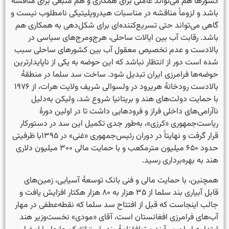
کشورها هم می‌تواند عاملی برای همکاری و هم منبعی برای مناقشه
باشد و لزوماً مناقشه در مناسبات هیدروپلیتیکی نامطلوب نیست و
گاهی می‌تواند حتی تسریع‌کننده‌ای برای شکل‌دهی به همکاری هم
باشد. رقابت آب بین ایالات ساحلی، هرج‌ومرج‌های سیاسی در
بالادست و عدم تخصیص معقول آب بین کشورهای ساحلی سبب
شده است دور از انتظار نباشد که این حوضه به یکی از ناپایدارترین
حوضه‌ها فرامرزی ایران تبدیل شود. ساخت سد سلما در منطقهٔ
بالادست رودخانهٔ هریرود در ولسوالی شریف ولایت هرات، از ۱۹۷۶
با حمایت دولت‌های هند و بریتانیا شروع شد، ولیکن به‌دلیل
ناآرامی‌های داخلی فراز و فرودهایی داشت تا در اولین دورهٔ
ریاست‌جمهوری «کرزی»، به‌طور جدی تکمیل این سد در دستورکار
قرار گرفت و نهایتاً در دوران رئیس‌جمهوری «غنی» در ۱۳۹۵با ظرفیتی
حدود ۶۵۰ میلیون مترمکعب و با حمایت مالی ۳۰۰ میلیون دلاری
هند به بهره‌برداری رسید.
همچنین، با حمایت مالی و فنی بانک توسعهٔ آسیایی، زمین‌های
قابل آبیاری بند سلما از ۳۵ هزار به ۸۰ هزار هکتار افزایش یافت و
جالب اینجاست که قبل از افتتاح سد سلما که نقطه‌عطفی در مهار
آب‌های فرامرزی افغانستان است، آقای «مودی» نخست‌وزیر هند