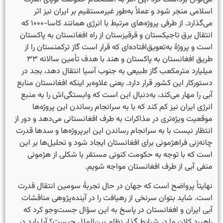
اسلامی منجر شود و عملاً به‌طور غیرمستقیم بر ایران نیز اثر
می‌گذارد. از طرفی پروژه‌های مرتبط با انرژی همانند کاسا-۱۰۰۰ که
انتقال برق تاجیکستان و قرقیزستان از راه افغانستان به پاکستان
است و پروژهٔ به‌تعویق‌افتاده‌ای که قرار است گاز ترکمنستان را از
طریق افغانستان به پاکستان و هند با هدف تأمین سالانه ۳۳
میلیارد مترمکعب گاز طبیعی به جنوب آسیا انتقال دهد، بجد در
دستورکار این کشور قرار دارد. یعنی علاوه‌‌بر اینکه افغانستان منابع
آبی را مهار می‌کند، به‌دنبال این است که وابستگی‌اش را به منبع
انرژی ایران نیز کم کند که با به سرانجام رساندن این پروژه‌ها
موقعیت ویژه‌تری در مذاکرات به طرف افغانستانی می‌دهد و دور از
انتظار نیست با به سرانجام رساندن این ابرپروژه‌ها و سدها قدرت
چانه‌زنی فراهژمونی برای افغانستان ایجاد شود و تحلیل‌ها بر این
است که با توجه به حکومت کنونی مستقر با شکلی از هژمونی
منفی آبی از طرف افغانستان مواجه شویم.
نهایتاً پرواضح است که جهان در حال تجربهٔ سومین انتقال قدرت
است. شاید بتوان سرنخی از رهیافت را در آینده‌پژوهی مناقشات
آبی ایران و افغانستان در پاسخ به این سؤال جست‌وجو کرد که
راهبرد کلان ما در شرایط گذار نظام بین‌الملل چیست؟ آیا باید در