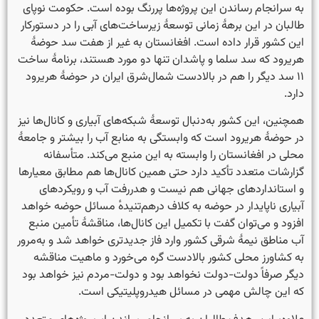
به سرانجام رساندن این پروژه‌ها پررنگ بوده است. حکومت نوپای
طالبان در این برههٔ زمانی توسعهٔ زیرساخت‌های‌ آبی را در دستورکار
این کشور قرار داده است. افغانستان به غیر از هفت سد حوضهٔ
هریرود که سد سلما و پاشدان تنها دو مورد هستند، برنامهٔ ساخت
۱۱ سد دیگر را هم در بالادست شمال‌شرق ایران در حوضهٔ هریرود
دارد.
همچنین، این کشور به‌دنبال توسعهٔ شبکه‌های آبیاری و کانال‌ها نیز
در حوضهٔ هریرود است که وابستگی به منابع آب را بیشتر و جامعهٔ
محلی در افغانستان را وابسته به این منبع می‌کند. متأسفانه
گزارشات متعدد تأکید دارد حتی همین کانال‌ها هم مطابق معیارها
و استانداردهای جهانی هم نیست و هدررفت آب و رویکردهای
آبیاری ناپایدار در حوضه به کلاف درهم‌تنیده‌ٔ مسائل حوضه خواهد
افزود و می‌توان گفت با تکمیل این کانال‌ها، مناقشهٔ تأمین منبع
آب مناطق نیمهٔ شرقی کشور وارد فاز جدیدتری خواهد شد و به‌مرور
به کشاورز محلی کشور بالادست گره می‌خورد و ماهیت مناقشه
دیگر صرفاً دولت-دولت نخواهد بود و دولت-مردم نیز خواهد بود
که این چالش مهمی در مسائل هیدروپلیتیکی است.