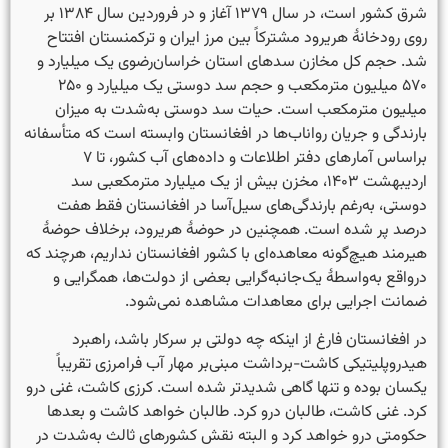
شرق کشور است، در سال ۱۳۷۹ آغاز و در فروردین سال ۱۳۸۴ بر
روی رودخانهٔ هریرود مشترکاً بین مرز ایران و ترکمنستان افتتاح
شد. حجم کل مخازن سد‌های استان خراسان‌رضوی یک میلیارد و
۵۷۰ میلیون مترمکعب و حجم سد دوستی یک میلیارد و ۲۵۰
میلیون مترمکعب است. حیات سد دوستی به‌شدت به میزان
بارندگی و جریان رواناب‌ها در افغانستان وابسته است که متأسفانه
براساس آمار‌های دفتر اطلاعات و داده‌های آب کشور، تا ۷
اردیبهشت ۱۴۰۳، مخزن بیش از یک میلیارد مترمکعبی سد
دوستی، به‌رغم بارندگی‌های سیل‌آسا در افغانستان فقط هفت
درصد پر شده است. همچنین در حوضهٔ هریرود، برخلاف حوضهٔ
هیرمند هیچ‌گونه معاهده‌ای با کشور افغانستان نداریم، هرچند که
درواقع به‌واسطهٔ یک‌جانبه‌گرایی بعضی از دولت‌ها، همگرایی و
ضمانت اجرایی برای معاهدات مشاهده نمی‌شود.
در افغانستان فارغ از اینکه چه دولتی بر سرکار باشد، راهبرد
هیدروپلیتیکی کاشت-برداشت مبنی‌بر مهار آب فرامرزی تقریباً
یکسان بوده و تنها گاهی شدیدتر شده است. کرزی کاشت، غنی درو
کرد. غنی کاشت، طالبان درو کرد. طالبان خواهد کاشت و بعدها
حکومتی درو خواهد کرد و البته نقش کشورهای ثالث به‌شدت در