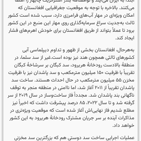
ابتدا به ایران می‌آیند و توافقنامهٔ بندر استراتژیک چابهار را امضا
می‌کنند. بالاخره با توجه به موقعیت جغرافیایی افغانستان که
امکان ویژه‌ای در مهار آب‌های فرامرزی دارد، سبب شده است کشور
ثالث به‌جدیت سراغ سرمایه‌گذاری روی مهار این منبع در این کشور
برود تا عملاً بتواند از طریق افغانستان برای خودش اهرم‌های فشار
ایجاد کند.
به‌هرحال، افغانستان بخشی از ظهور و تداوم دیپلماسی آبی
کشورهای ثالثی همچون هند نیز بوده است.غیر از سد سلما، در
منطقهٔ بالادست رودخانهٔ هریرود، سد کبگان بر سرشاخهٔ کبگان
تقریباً با ظرفیت ۱۵۰ میلیون مترمکعب و سد پاشدان نیز با ظرفیت
مخزن ۵۵ میلیون مترمکعب در حال احداث هستند. ساخت سد
پاشدان تقریباً از ۲۰۱۱ آغاز شد، اما ناامنی در منطقه منجر به توقف
ناگهانی بند پاشدان شد. مجدداً فاز ساخت‌وساز در سال ۲۰۱۹ از سر
گرفته شد و تا سال ۲۰۲۲، ۸۵ درصد پیشرفت داشت که اخیراً نیز
مطلع شدیم فاز نهایی‌اش آغاز شده است که موقعیت ویژه‌تری در
مذاکرات آینده بر سر جریان مشترک رودخانهٔ هریرود به این کشور
خواهد داد.
عملیات اجرایی ساخت سد دوستی هم که بزرگترین سد مخزنی