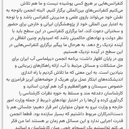
کنفرانس‌هایی بر هیچ کسی پوشیده نیست و ما هم تلاش
می‌کنیم کنفرانس‌های بین‌المللی برگزار کنیم. البته انجمن باتوجه به
نقش خود می‌تواند بازوی علمی و مدیریتی کنفرانس باشد و با توجه
به اعتبار بین المللی خود از پژوهشگران ایرانی و خارجی برای حضور
و سخنرانی دعوت کند، اما برگزاری کنفرانسی در این سطح باید با
نظر دولت و نهادهای حاکمیتی باشد که امیدوارم چنین اتفاقی در
آینده نزدیک رخ دهد. به هرحال ما پیگیر برگزاری کنفرانس‌هایی در
این سطح در آینده نزدیک هستیم.
وی در پایان اظهار داشت: برنامه انجمن دیپلماسی آب ایران برای
حل مشکلات و مسائل مرتبط با آب، ارائه راهکارهای زیربنایی و
بنیادین است. به این معنی که ما تلاش کردیم با راه اندازی
اندیشکده‌های ابتکار عمل برای هریک از حوضه‌های آبریز فرامرزی به
خصوص سیستان و هورالعظیم و گرد هم آوردن اساتید و
کارشناسان دغدغه مند و مسلط به حوزه نظرات کارشناسی را
گردآوری کرده و آن‌ها را در اختیار نهادهای ذیربط از جمله وزارت امور
خارجه و وزارت نیرو به عنوان متولیان امر قرار دهیم؛ جلساتی هم با
دست‌اندرکاران مربوط داشتیم که بسیار سازنده بود. قطعا انجمن
قدرت اجرایی ندارد و این مسائل هم زمان بر هستند اما من فکر
می‌کنم توانستیم یک انسجام خوبی میان کارشناسان و اساتید