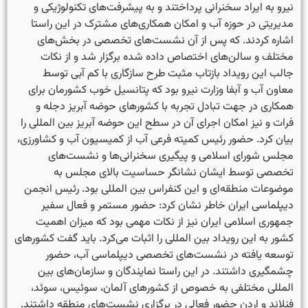
نیرو به ایراد سخنرانی پرداختند و به پیشرفت‌های تکنولوژیکی و
مدیریتی در حوزه آب و امکان همکاری‌های مشترک در این راستا
اشاره کردند. که پس از آن نشست‌های تخصصی در بخش‌های
مختلف و سالن‌های اختصاص داده شده برگزار شد و از نکات
جالب این رویداد بازتاب مثبت طرح سازگاری با کم آبی توسط
معاون آب و آبفا وزارت نیرو بود که پتانسیل خوب کشورمان برای
همکاری در جهت تبادل تجربه با کشورهای حوضه آبریز دجله و
فرات و نیز امکان اجرای آن در سطح این حوضه آبریز بین المللی را
بیان کرد. حضور رئیس کمیته فرعی آب از کمیسیون آب و کشاورزی،
مجلس شورای اسلامی و پیگیری سخنرانی‌ها و نشست‌های
تخصصی توسط ایشان نشانگر حساسیت بالای مجلس به
موضوعات منطقه‌ای و این کنفراس بین المللی بود.
رئیس انجمن
دیپلماسی ایران خاطر نشان کرد: حضور مستمر و فعال سفیر
جمهوری اسلامی ایران نیز از نکات مهمی بود که میزان اهمیت
کشور به این رویداد بین المللی را اثبات می‌کرد. باید گفت کشورهای
توسعه یافته در نشست‌های تخصصی دیپلماسی آب، حضور
چشمگیری داشتند. در این راستا نمایندگان و سازمان‌های بین
المللی مختلفی به خصوص از کشورهای آلمان، سوئیس، سوئد،
فنلاند و اردن حضور فعالی در برگزاری نشست‌های منطقه داشتند.