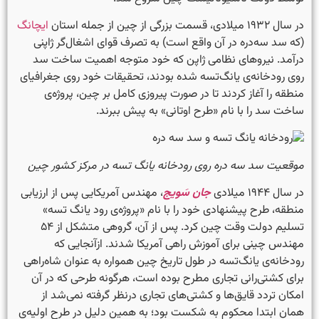
در سال ۱۹۳۲ میلادی، قسمت بزرگی از چین از جمله استان
ایچانگ
(که سد سه‌دره در آن واقع است) به تصرف قوای اشغال‌گر ژاپنی
درآمد. نیروهای نظامی ژاپن که خود متوجه اهمیت ساخت سد
روی رودخانه‌ی یانگ‌تسه شده بودند، تحقیقات خود روی جغرافیای
منطقه را آغاز کردند تا در صورت پیروزی کامل بر چین، پروژه‌ی
ساخت سد را با نام «طرح اوتانی» به پیش ببرند.
موقعیت سد سه دره روی رودخانه یانگ تسه در مرکز کشور چین
در سال ۱۹۴۴ میلادی
جان سَویج
، مهندس آمریکایی پس از ارزیابی
منطقه، طرح پیشنهادی خود را با نام «پروژه‌ی رود یانگ تسه»
تسلیم دولت وقت چین کرد. پس از آن، گروهی متشکل از ۵۴
مهندس چینی برای آموزش راهی آمریکا شدند. ازآنجایی که
رودخانه‌ی یانگ‌تسه در طول تاریخ چین همواره به عنوان شاه‌راهی
برای کشتی‌رانی تجاری مطرح بوده است، هرگونه طرحی که در آن
امکان تردد قایق‌ها و کشتی‌های تجاری درنظر گرفته نمی‌شد از
همان ابتدا محکوم به شکست بود؛ به همین دلیل در طرح اولیه‌ی