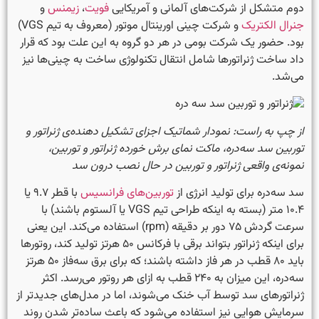
دوم متشکل از شرکت‌های آلمانی و آمریکایی
فویت
،
زیمنس
و
جنرال الکتریک
و شرکت چینی اورینتال موتور (معروف به تیم VGS)
بود. حضور یک شرکت بومی در هر دو گروه به این علت بود که قرار
داد ساخت ژنراتورها شامل انتقال تکنولوژی ساخت به چینی‌ها نیز
می‌شد.
از چپ به راست: نمودار شماتیک اجزای تشکیل دهنده‌ی ژنراتور و
توربین سد سه‌دره، ماکت نمای برش خورده ژنراتور و توربین،
نمونه‌ی واقعی ژنراتور و توربین در حال نصب درون سد
سد سه‌دره برای تولید انرژی از
توربین‌های فرانسیس
با قطر ۹.۷ یا
۱۰.۴ متر (بسته به اینکه طراحی تیم VGS یا آلستوم باشند) با
سرعت گردش ۷۵ دور بر دقیقه (rpm) استفاده می‌کند. این یعنی
برای اینکه ژنراتور بتواند برقی با فرکانس ۵۰ هرتز تولید کند، روتورها
باید ۸۰ قطب در هر فاز داشته باشند؛ که برای برق سه‌فاز ۵۰ هرتز
سه‌دره، این میزان به ۲۴۰ قطب به ازای هر روتور می‌رسد. اکثر
ژنراتورهای سد توسط آب خنک می‌شوند، اما در مدل‌های جدیدتر از
سرمایش هوایی نیز استفاده می‌شود که باعث ساده‌تر شدن روند