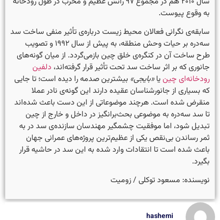
سال ۲۰۱۰ هم در مجموع ۹۷ رانش عظیم و مخرب در طول رودخانه
به وقوع پیوست.
سابقه‌ی نگرانی فعالان محیط زیست درباره‌ی تأثیر منفی ساخت سد
سه‌دره بر حیات وحش منطقه، به پیش از سال ۱۹۹۲ و تصویب
طرح ساخت آن در کنگره‌ی خلق چین بازمی‌گردد. از میان گونه‌های
جانوری که بر اثر ساخت سد تحت تأثیر قرار گرفته‌اند،
دلفین
رودخانه‌‌ای چین
یا
«بایجی»
بیشترین صدمه را دیده است؛ تا جایی
که بسیاری از جانورشناسان عقیده دارند این گونه‌ی نادر عملا
منقرض شده است. هرچند موضوعاتی از این دست باعث شده‌اند
تا سد سه‌دره به موضوعی بحث‌برانگیز در داخل و خارج از چین
تبدیل شود، اما موفقیت چشمگیر مهندسان سازنده‌ی سد در به
ثمر رساندن بی‌نقص یکی از عظیم‌ترین پروژه‌های عمرانی جهان
باعث شده است تا انتقادات وارد شده به این سد در حاشیه قرار
بگیرد.
نویسنده: مسعود توکلی / زومیت
hashemi