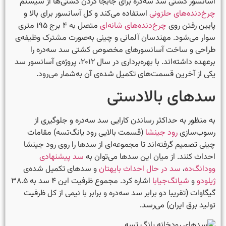
آسانسور کشتی سد سه‌دره برای جابجا کردن کشتی‌ها از سیستم
چرخ‌دنده‌های حلزونی
استفاده می‌کند و کل آسانسور برای بالا و
پایین رفتن روی
چرخ‌دنده‌های شانه‌ای
متصل به ۴ برج ۱۹۵ متری
سوار می‌شود. مهندسان آلمانی و چینی به‌صورت مشترک وظیفه‌ی
طراحی و ساخت آسانسورهای مخصوص کشتی سد سه‌دره را
برعهده داشته‌اند. با بهره‌برداری در سال ۲۰۱۲، پروژه‌ی آسانسور سد
یکی از آخرین قسمت‌های تکمیل شده‌ی آن به‌شمار می‌رود.
سدهای بالادستی
به منظور به حداکثر رساندن کارایی سد سه‌دره و جلوگیری از
رسوب‌سازی
رود جینشا
(قسمت بالایی رود یانگ‌تسه) مقامات
چینی تصمیم گرفته‌اند تا مجموعه‌ای از سدها را روی رود جینشا
احداث کنند. از میان این سدها می‌توان به
سد پیشنهادی
وودانگ‌ده
،
سد در حال احداث بایهتان
و سدهای تکمیل شده‌ی
ژیلودو
و
شیانگ‌جیابا
اشاره کرد. مجموع ظرفیت این ۴ سد به ۳۸.۵
گیگاوات (تقریبا دو برابر سد سه‌دره و برابر با نیمی از کل ظرفیت
تولید برق ایران) می‌رسد.