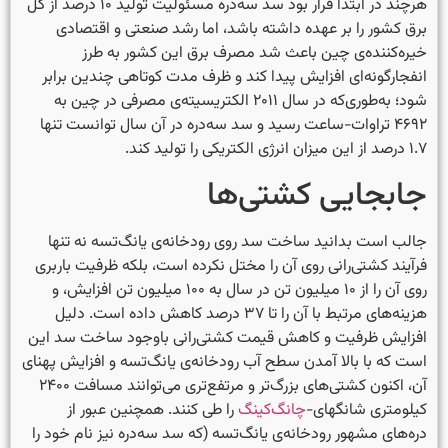
هرچند در ابتدا قرار بود سد سه‌دره مسئولیت تولید ۱۰ درصد از کل
برق کشور را بر عهده داشته باشد، اما رشد صنعتی و اقتصادی
خیره‌کننده‌ی چین باعث شد مصرف برق این کشور به طرز
انفجارگونه‌ای افزایش پیدا کند و ظرف مدت کوتاهی چندین برابر
شود؛ به‌طوری‌که در سال ۲۰۱۱ الکتریسیته‌ی مصرفی در چین به
۴۶۹۲ تراوات-ساعت رسید و سد سه‌دره در آن سال توانست تنها
۱.۷ درصد از این میزان انرژی الکتریکی را تولید کند.
جابجایی کشتی‌ها
جالب است بدانید ساخت سد روی رودخانه‌ی یانگ‌تسه نه تنها
فرآیند کشتی‌رانی روی آن را مختل نکرده است، بلکه ظرفیت باربری
روی آن را از ۱۰ میلیون تن در سال به ۱۰۰ میلیون تن افزایش، و
هزینه‌های مرتبط با آن را تا ۳۷ درصد کاهش داده است. دلیل
افزایش ظرفیت و کاهش قیمت کشتی‌رانی باوجود ساخت سد این
است که با بالا آمدن سطح آب رودخانه‌ی یانگ‌تسه و افزایش پهنای
آن، اکنون کشتی‌های بزرگ‌تر و مرتفع‌تری می‌توانند مسافت ۲۴۰۰
کیلومتری شانگهای-
چانگ‌کینگ
را طی کنند. همچنین عبور از
دره‌های مشهور رودخانه‌ی یانگ‌تسه (که سد سه‌دره نیز نام خود را