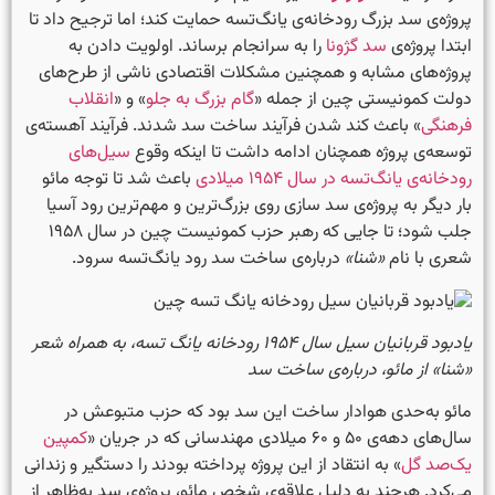
پروژه‌ی سد بزرگ رودخانه‌ی یانگ‌تسه حمایت کند؛ اما ترجیح داد تا
ابتدا پروژه‌ی
سد گژونا
را به سرانجام برساند. اولویت دادن به
پروژه‌های مشابه و همچنین مشکلات اقتصادی ناشی از طرح‌های
دولت کمونیستی چین از جمله «
گام بزرگ به جلو
» و «
انقلاب
فرهنگی
» باعث کند شدن فرآیند ساخت سد شدند. فرآیند آهسته‌ی
توسعه‌ی پروژه همچنان ادامه داشت تا اینکه وقوع
سیل‌های
رودخانه‌ی یانگ‌تسه در سال ۱۹۵۴ میلادی
باعث شد تا توجه مائو
بار دیگر به پروژه‌ی سد سازی روی بزرگ‌ترین و مهم‌ترین رود آسیا
جلب شود؛ تا جایی که رهبر حزب کمونیست چین در سال ۱۹۵۸
شعری با نام
«شنا»
درباره‌ی ساخت سد رود یانگ‌تسه سرود.
یادبود قربانیان سیل سال ۱۹۵۴ رودخانه یانگ تسه، به همراه شعر
«شنا» از مائو، درباره‌ی ساخت سد
مائو به‌حدی هوادار ساخت این سد بود که حزب متبوعش در
سال‌های دهه‌ی ۵۰ و ۶۰ میلادی مهندسانی که در جریان «
کمپین
یک‌صد گل
» به انتقاد از این پروژه پرداخته بودند را دستگیر و زندانی
می‌کرد. هرچند به دلیل علاقه‌ی شخص مائو، پروژه‌ی سد به‌ظاهر از