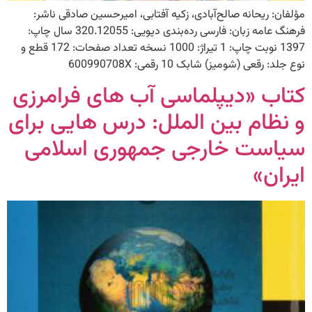
مؤلفان: ریحانه صالح‌آبادی، زکیه آفتابی، امیرحسین صادقی ناشر:
فرهنگ عامه زبان: فارسی رده‌بندی دیویی: 320.12055 سال چاپ:
1397 نوبت چاپ: 1 تیراژ: 1000 نسخه تعداد صفحات: 172 قطع و
نوع جلد: رقعی (شومیز) شابک 10 رقمی: 600990708X
کتاب «دیپلماسی آب های فرامرزی
و نظام بین الملل: درس هایی برای
سیاست خارجی جمهوری اسلامی
ایران»