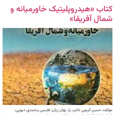
کتاب «هیدروپلیتیک خاورمیانه و
شمال آفریقا»
مؤلف: حسن کریمی ناشر: راز نهان زبان: فارسی رده‌بندی دیویی: