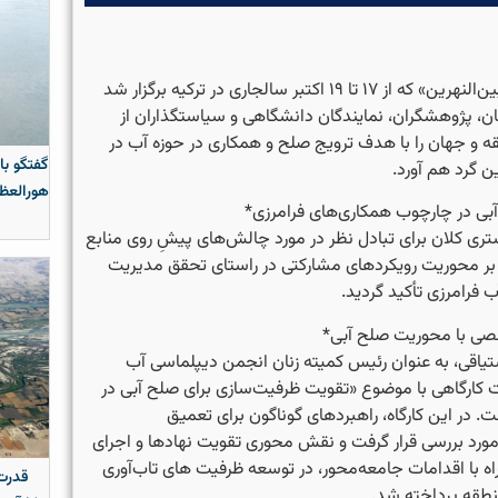
در «دومین مجمع آب بین‌النهرین» که از ۱۷ تا ۱۹ اکتبر سالجاری در ترکیه برگزار شد
، پژوهشگران، نمایندگان دانشگاهی و سیاستگذاران از
و جهان را با هدف ترویج صلح و همکاری در حوزه آب در
گفتگو با
ن گرد هم آورد.
هورالعظی
بی در چارچوب همکاری‌های فرامرزی*
ری کلان برای تبادل نظر در مورد چالش‌های پیشِ روی منابع
 بر محوریت رویکردهای مشارکتی در راستای تحقق مدیریت
آب فرامرزی تأکید گردید.
صصی با محوریت صلح آبی*
یاقی، به عنوان رئیس کمیته زنان انجمن دیپلماسی آب
یت کارگاهی با موضوع «تقویت ظرفیت‌سازی برای صلح آبی در
. در این کارگاه، راهبردهای گوناگون برای تعمیق
ورد بررسی قرار گرفت و نقش محوری تقویت نهادها و اجرای
ه با اقدامات جامعه‌محور، در توسعه ظرفیت های تاب‌آوری
قدرت 
منطقه پرداخته شد.