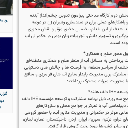
بخش دوم کارگاه مباحثی پیرامون تدوین چشم‌انداز آینده
برنامه
 راهکارهای عملی برای توانمندسازی رهبران زن در عرصه
. هدف از این اقدام، تضمین حضور مؤثر و نقش محوری
یم‌گیری و تسهیم دانش، تجربیات زنان بومی در حکمرانی آب
بوده است.
ل محور صلح و همکاری*
پرداختن به مسائل آب از منظر صلح و همکاری منطقه‌ای
مختلف از سراسر منطقه، به فرصت ها و چالش های دستیابی
 مشترک برای مدیریت پایدار منابع آب های فرامرزی و منافع
 محوریت میراث مشترک پرداختند.
دلف هلند*
گزار
بخش کارگاهی این مجمع سه روزه، ذیل برنامه مشارکت و توسعه مؤسسه IHE دلف
دیپ
، دیپلماسی آب با تمرکز بر جوامع محلی و سازوکارهای
ت
اعی موثر در حکمرانی و مدیریت منابع آب، با حضور گروهی
عراق، ترکیه، سوریه، ایران، اردن، تاجیکستان، عمان، لبنان،
مان و سایر کشورها مورد بحث گروهی قرار گرفت.