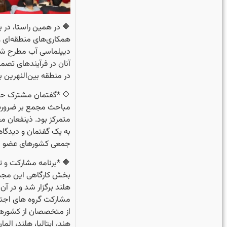
🔶 در همین راستا، در 
همکاری‌های منطقه‌ای و
دیپلماسی آب مطرح شد
آنان در فرآیندهای تصم
در منطقه بین‌النهرین 
🔷 *گفتمان مشترک حو
مباحث مجمع بر ضرورت 
متمرکز بود. ذینفعان 
به یک گفتمان و دیدگاه
جمعی کشورهای عضو با
🔶 *برنامه مشارکت و توسعه IHE 
هلند برگزار شد و در آن
مشارکت گروه های اجتم
از متخصصان از کشورهای 
هند، ایتالیا، هلند، ال