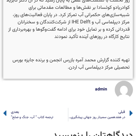
روز نخست با نشست‌های علمی به پایان رسید که در آن دکتر گابریلا
کوادریادو کوئسادا بر نقش‌ها و مطالعات مقدماتی برای
شبیه‌سازی‌های حکمرانی آب تمرکز کرد. در پایان فعالیت‌های روز،
مرکز دیپلماسی آب و IHE Delft از شرکت‌کنندگان و سخنرانان
قدردانی کرده و بر تمایل خود برای ادامه گفت‌وگوها و بهره‌برداری از
نتایج کارگاه در روزهای آینده تأکید نمودند
تهیه کننده گزارش محمد آمره بازرس انجمن و برنده جایزه بورس
تحصیلی مرکز دیپلماسی آب اردن.
admin
قبلی
بعدی
در هفدهمین سمینار روز جهانی پیشگیری از تأثیرات جنگ بر محیط­ زیست پیشنهاد شد/ایجاد کُرسی یونسکو در حوزه دیپلماسی آب، صلح و امنیت محیط‌زیستی
ترجمه کتاب ” آب، جنگ و صلح”
دیدگاهتان را بنویسید