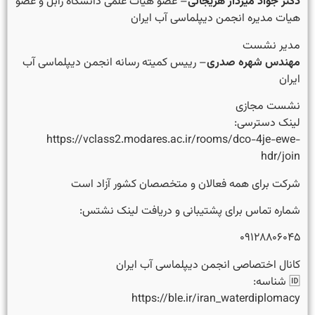
دکتر جواد میردار هریجانی
– عضو هیات علمی دانشگاه زابل و عضو
هیات مدیره انجمن دیپلماسی آب ایران
مدیر نشست
مهندس شهره صدری
– رییس کمیته رسانه انجمن دیپلماسی آب
ایران
نشست مجازی
لینک دسترسی:
https://vclass2.modares.ac.ir/rooms/dco-4je-ewe-
hdr/join
شرکت برای همه فعالان و متخصصان کشور آزاد است
شماره تماس برای پشتیبانی و دریافت لینک نشتس:
۰۹۱۲۸۸۰۶۰۴۵
کانال اختصاصی انجمن دیپلماسی آب ایران
🆔 شناسه:
https://ble.ir/iran_waterdiplomacy