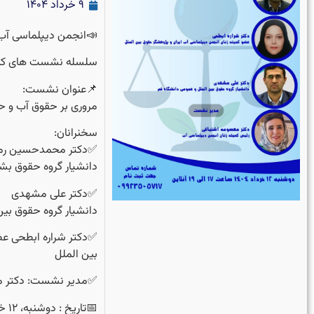
۹ خرداد ۱۴۰۴
📣انجمن دیپلماسی آب ا
سلسله نشست های کمیته
📌عنوان نشست:
مروری بر حقوق آب و ح
سخنرانان:
✅️دکتر محمدحسین رمض
دانشیار گروه حقوق ب
✅️دکتر علی مشهدی
دانشیار گروه حقوق بین
✅️دکتر شراره ابطحی ع
بین الملل
✅️مدیر نشست: دکتر م
📅تاریخ : دوشنبه، ۱۲ خردادماه ۱۴۰۴