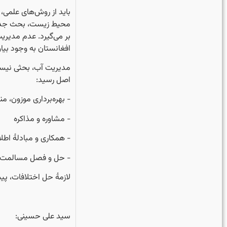
باید از روش‌های علمی، 
محیط زیست، بحث جدی اس
بر می‌گیرد. عدم مدیری
افغانستان به وجود بیاو
مدیریت آب، بحثی نیست
اصل رسید:
‏- بهره‌برداری موزون،
‏- مشاوره و مذاکره
‏- همکاری و مبادلۀ اطل
‏- حل و فصل مسالمت‌آ
‏لازمۀ حل اختلافات، 
‏سید علی حسینی: