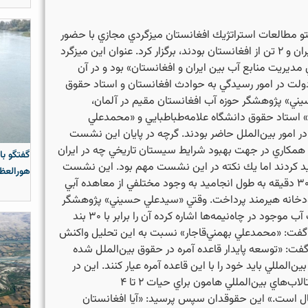
تو مطالعات استراتژيك افغانستان ميزگردي مجازي با حضور
۴ ميهمان كه ۲ تن از ايران و ۲ تن از افغانستان بودند، برگزار كرد. عنوان اين ميزگرد
ديريت منابع آب بين ايران و افغانستان» بود و در آن
ولت در امور رسيدگي به حوادث افغانستان و استاد حقوق
ني» پژوهشگر حوزه آب افغانستان مقيم در آلمان،
» استاد حقوق دانشگاه علامه‌طباطبايي و «محمدعلي
در امور بين‌الملل حاضر بودند. گرچه در پايان اين نشست
همكاري در جهت بهبود شرايط سيستان تاريخي چه در ايران
گفتگو با
كيد كردند اما يك نكته در اين نشست مهم بود. اين نشست
هورالعظی
كه حدود يك ساعت و ۳۰ دقيقه به طول انجاميد به وجود مختلفي از معاهده آبي
ودخانه هيرمند پرداخت. وقتي «سيدعلي حسيني» پژوهشگر
به ۱.۵ميليارد مترمكعب آب موجود در چاه‌نيمه‌ها اشاره كرده آن را برابر با ۳۰ بند
گفت: «محمدعلي بهمني‌قاجار» نسبت به اين تحليل واكنش
گفت: «توسعه پايدار قاعده آمره در حقوق بين‌الملل شده
المللي بايد خود را با اين قاعده آمره عيار كنند. اين در
حالي است كه نياز آبي تالاب‌هاي بين‌المللي هامون براي حيات ۲ تا ۴
ل است.» اين حقوقدان سپس پرسيد: «آيا افغانستان