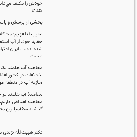
خودش را مكلف مي‌داند 
كند؟»
بخشی از پرسش و پاسخ
نجیب آقا فهیم: مشکلات 
حقابه خود، از آب‌ استف
شده، دولت ایران اعترا
نیست
‏معاهده آب هلمند یک 
اختلافات دو کشور افغا
منازعه آب در منطقه مور
‏معاهدۀ آب هلمند در چ
گذشته ۱۶۰۰میلیون متر مکعب، یعنی دو برابر حق‌آبۀ خود برداشت کرده است.
‏دکتر هیبت‌الله نژندی 