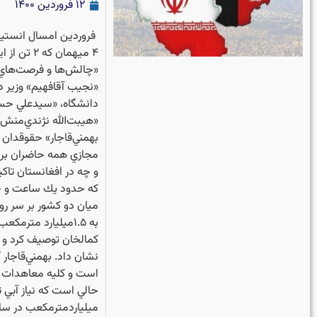
۱۲ فروردین ۱۴۰۰
‏ فروردين امسال انستي
«چالش‌ها و فرصت‌هاي م
«نجيب آقافهيم» وزير د
دانشگاه، «سيدعلي حسي
«هيبت‌الله نژندي‌منش
بهمني‌قاجار» حقوقدان 
مجازي همه حاضران بر 
و چه در افغانستان تا
ميان دو كشور بر سر ر
كمالخان توصيف كرد و 
نشان داد. بهمني‌قاجار 
است و كليه معاهدات بين‌
ميلياردمترمكعب در سا