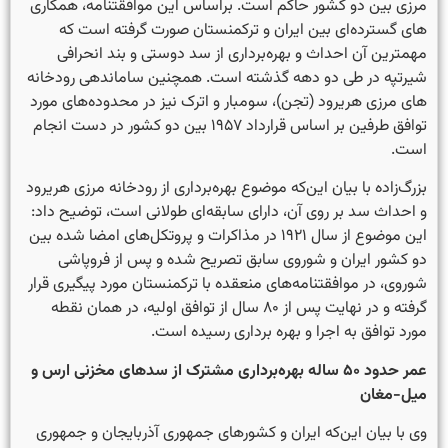
مرزی بین دو کشور حاکم است. براساس این موافقتنامه، همکاری­‌
های گسترده­‌ای بین ایران و ترکمنستان صورت گرفته است که
مهمترین آن احداث و بهره­‌برداری از سد دوستی و بند انحرافی
شیرتپه در طی دو دهه گذشته است. همچنین ساماندهی رودخانه­‌
های مرزی هریرود (تجن)، سومبار و اترک نیز در محدوده­‌های مورد
توافق طرفین بر اساس قرارداد ۱۹۵۷ بین دو کشور در دست انجام
است.
بزرگ‌زاده با بیان این‌که موضوع بهره­‌برداری از رودخانه مرزی هریرود
و احداث سد بر روی آن، دارای سابقه­‌ای طولانی است، توضیح داد:
این موضوع از سال ۱۹۲۱ در مذاکرات و پروتکل­‌های امضا شده بین
دو کشور ایران و شوروی سابق تصریح شده و پس از فروپاشی
شوروی، در موافقتنامه‌های منعقده با ترکمنستان مورد پیگیری قرار
گرفته و در نهایت پس از ۸۰ سال از توافق اولیه، در همان نقطه
مورد توافق به اجرا و بهره برداری رسیده است.
عمر حدود ۵۰ ساله بهره‌برداری مشترک از سدهای مخزنی ارس و
میل-مغان
وی با بیان این‌که ایران و کشورهای جمهوری آذربایجان و جمهوری