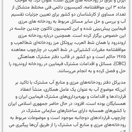
ایران و عراق در رودخانه ‌های مرزی است، عنوان کرد: به موجب
ماده ۳ این موافقتنامه، کمیسیون دائمی فنی مختلط متشکل از
تعداد مساوی از کارشناسان دو کشور برای تعیین جزئیات تقسیم
آب و بررسی و حل سایر مسائل مربوط به رودخانه­ های مرزی
فیمابین پیش‌بینی شده و این کمیسیون تاکنون چندین جلسه در
این خصوص برگزار کرده است. همچنین درباره رودخانه مرزی
اروندرود یا همان شط العرب، پروتکل مرز رودخانه‌ای شط‌العرب و
موافقتنامه مقررات کشتیرانی در شط العرب در چارچوب معاهده
۱۹۷۵ حاکم است و دو کشور در قالب دفتر مشترک هماهنگی
(CBC)، مسائل و اقدامات مشترک فی­مابین در رودخانه اروندرود را
حل و فصل کرده و به انجام می‌رسانند.
مدیرکل دفتر رودخانه‌های مرزی و منابع آب مشترک با تاکید بر
این‌که موضوع آب به عنوان یک عامل همکاری، منشأ انعقاد
قراردادها و اقدامات و بهره‌برداری‌های مشترک فیمابین ایران و
همسایگان بوده است، افزود: در حال حاضر جمهوری اسلامی ایران
با کشورهای همسایه دارای ساختارهای سازمانی مشترک در
چارچوب قراردادهای دوجانبه موجود است و موضوعات مربوط به
رودخانه‌های مرزی و منابع آب مشترک را از طریق آن‌ها پیگیری می­‌