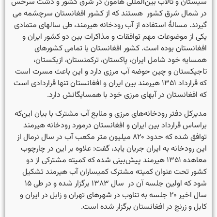
سیستان و تالاب بین­‌المللی هامون در شرق کشور و دشت سرخس
در شمال شرق کشور هستند که از کشور افغانستان سرچشمه می­‌
گیرند. مسالۀ استفاده از آب رودخانه هیرمند، طی سالهای متمادی
یکی از موضوعات مهم توافقات و مذاکرات بین دو کشور ایران و
افغانستان بوده است. کشور افغانستان با تمامی کشورهای
همسایه خود شامل ایران، پاکستان، ترکمنستان، ازبکستان،
تاجیکستان و چین حوضه آب مرزی دارد و این باعث مسرت است
که قرارداد ۱۳۵۱ هیرمند بین ایران و افغانستان تنها قراردادی است
که افغانستان در آب­های مرزی خود با همسایگانش دارد.
مدیرکل دفتر رودخانه‌های مرزی و منابع آب مشترک با بیان این‌که
براساس قرارداد بین ایران و افغانستان درمورد رودخانه هیرمند
توافق شده که حدود ۸۲۰ میلیون متر مکعب آب در سال نرمال از
این رودخانه به ایران جریان یابد، گفت: علاوه بر این در چارچوب
معاهده ۱۳۵۱ هیرمند پیش‌بینی شده که کمیته مشترکی از دو
کشور تحت عنوان کمیته مشترک کمیساران آب هیرمند تشکیل
شود که اولین جلسه آن در سال ۱۳۸۳ برگزار شده و در طی ۱۵
سال اخیر ۲۰ جلسه به تناوب در شهرهای تهران و زابل در ایران و
کابل و زرنج در افغانستان برگزار شده است.