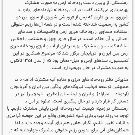
ارمنستان، از پایین دست رودخانه ارس به صورت مشترک
بهره‌برداری می‌کنند، گفت: در این رودخانه قراردادهای زیادی با
شوروی سابق داریم که پس از فروپاشی شوروی از سوی این دو
کشور به رسمیت شناخته شده است و در همه آن‌ها رژیم حقوقی
استفاده مساوی از رودخانه مرزی ارس و تاسیسات و سدهای
احداثی بر آن حاکم است. در سال جاری چهل و هشتمین اجلاس
سالانه کمیسیون مشترک بهره برداری از آب و انرژی رودخانه مرزی
ارس بین ایران و آذربایجان برگزار شد که موضوع همکاری در این
کمیسیون­، سدهای ارس و میل-مغان بود که از سال ۱۳۵۱ تاکنون
به صورت مشترک در حال بهره‌برداری است.
مدیرکل دفتر رودخانه‌های مرزی و منابع آب مشترک ادامه داد:
همچنین توسعه ظرفیت نیروگاه­‌های برقآبی بین ایران و آذربایجان
(اردوباد – مارازاد) ‌ و ایران و ارمنستان (مغری- قره‌چیلر) نیز در
دستور کار قرار دارد و در حال پیگیری است. علاوه بر این با
ارمنستان در زمینه کیفیت آب رودخانه ارس پایش مشترک داریم. با
توجه به روند بهره‌برداری کلیه کشورهای واقع در این حوضه فرامرزی
و اثرات تغییر اقلیم، نگرانی­‌هایی هم برای آینده وجود دارد و لذا
همکاری‌های آتی برای تدوین رژیم حقوقی مشترک چهارجانبه که در