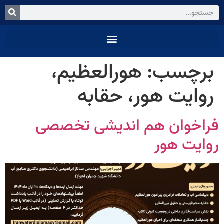
برچسب:
هورالعظیم،
روایت هور، حقابه
فراخوان هم اندیشی تخصصی
روایت هور