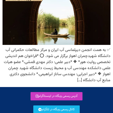
✅️ به همت انجمن دیپلماسی آب ایران و مرکز مطالعات حکمرانی آب
دانشگاه شهیدچمران اهواز برگزار می شود. ⭕️ *فراخوان هم اندیشی
تخصصی روایت هور* 🔶️ *دبیر علمی: دکتر مهدی قمشی،* عضو هیات
علمی دانشکده مهندسی آب و محیط زیست دانشگاه شهید چمران
اهواز 🔶️ *دبیر اجرایی: مهندس ساناز ابراهیمی،* دانشجوی دکتری
منابع آب دانشگاه […]
آدرس رسمی وبگاه در اینستاگرام
کانال رسمی وبگاه در تلگرام