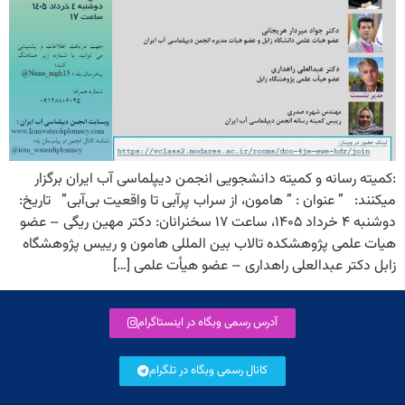
:کمیته رسانه و کمیته دانشجویی انجمن دیپلماسی آب ایران برگزار
میکنند: ” عنوان : ” هامون، از سراب پرآبی تا واقعیت بی‌آبی” تاریخ:
دوشنبه ۴ خرداد ۱۴۰۵، ساعت ۱۷ سخنرانان: دکتر مهین ریگی – عضو
هیات علمی پژوهشکده تالاب بین المللی هامون و رییس پژوهشگاه
زابل دکتر عبدالعلی راهداری – عضو هیأت علمی […]
آدرس رسمی وبگاه در اینستاگرام
کانال رسمی وبگاه در تلگرام