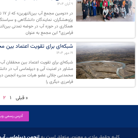
۹ آبان ۱۴۰۴
پژوهشگران، نمایندگان دانشگاهی و سیاستگذ
همکاری در حوزه آب در حوضه تمدنی بین‌الن
فرامرزی* این مجمع به عنوان
شبکه‌ای برای تقویت اعتماد بین مح
۱۹ مهر ۱۴۰۴
محمدنبی جلالی عضو هیات مدیره انجمن دیپلم
فرامرزی دیگری را
« قبلی
۱
۲
آدرس رسمی وبگا
کلیه حقوق مادی و معنوی متعلق است به
انجمن دیپلماسی آب 