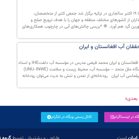
در «دومین مجمع آب بین‌النهرین» که از ۱۷ تا ۱۹ اکتبر سالجاری در ترکیه برگزار شد جمعی کثیر از متخصصان،
اران از کشورهای مختلف منطقه و جهان را با هدف ترویج صلح و
هرین گرد هم آورد. 🔷 *بررسی چالش‌های آبی در چارچوب همکاری‌های
ققان آب افغانستان و ایران
شبکه‌ای برای تقویت اعتماد بین محققان آب افغانستان و ایران محمد فیضی مدرس در مؤسسه آب دلفتIHE و استاد
مشاور در امنیت آبی و دیپلماسی آب در دانشگاه ملل متحد – مؤسسه آب، محیط زیست و سلامت (UNU-INWE)
اسی آب ایران رودخانه‌ای از تمدن و تنش به ندرت می‌توان رودخانه‌
بعدی»
ه در اینستاگرام
کانال رسمی وبگاه در تلگرام
ایران
است
طراحی و پشتیبانی توسط
گروه ن