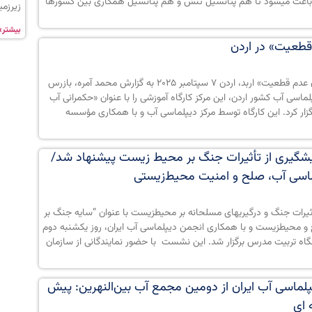
باعث میشود تا هم پتانسیل تنش و هم پتانسیل همکاری بین کشورها
زیرزم
بیشتر»
 قطعیت» در اردن
مراسم افتتاحیه کارگاه «حکمرانی آب در دوران عدم قطعیت» اربد، اردن ۷ سپتامبر ۲۰۲۵ به گزارش محمد آمره، بازرس
ماسی آب کشور اردن، این مرکز کارگاه آموزشی را با عنوان «حکمرانی آب
گزار کرد. این کارگاه توسط مرکز دیپلماسی آب و با همکاری مؤسسه
شگیری از تأثیرات جنگ بر محیط­ زیست پیشنهاد شد/
لماسی آب، صلح و امنیت محیط‌زیستی
رات جنگ و درگیری­های مسلحانه بر محیط­زیست با عنوان “سایه جنگ بر
و محیط­زیست و با همکاری انجمن دیپلماسی آب ایران، روز یکشنبه دوم
ه تربیت مدرس برگزار شد. این نشست با حضور نمایندگانی از سازمان
لماسی آب ایران از دومین مجمع آب بین‌النهرین: پیش
 ای