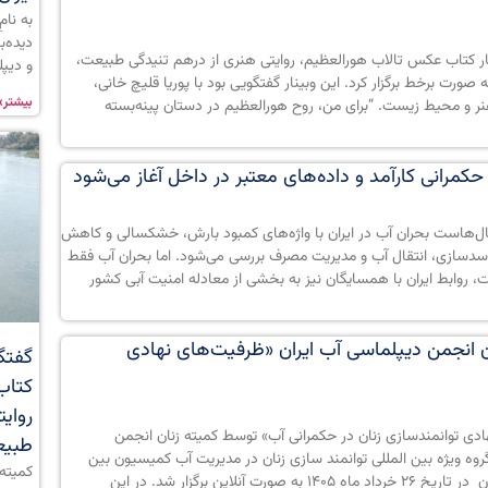
به نامِ
دیده‌ب
نار کتاب عکس تالاب هورالعظیم، روایتی هنری از درهم تنیدگی طبیعت،
و دیپ
ان و صنعت را در تاریخ ۳۰ تیرماه ۱۴۰۵ به صورت برخط برگزار کرد. این وبینار گفتگویی بود با پوریا قلیچ خانی،
بیشتر»
ر و محیط زیست. “برای من، روح هورالعظیم در دستان پینه‌بسته
حکمرانی کارآمد و داده‌های معتبر در داخل آغاز می‌شود
 سال‌هاست بحران آب در ایران با واژه‌های کمبود بارش، خشکسالی و کاهش
سدسازی، انتقال آب و مدیریت مصرف بررسی می‌شود. اما بحران آب فقط
 روابط ایران با همسایگان نیز به بخشی از معادله امنیت آبی کشور
نجمن دیپلماسی آب ایران «ظرفیت‌های نهادی
گفتگو
کتاب
روای
توانمندسازی زنان در حکمرانی آب» توسط کمیته زنان انجمن
طبیع
گروه ویژه بین المللی توانمند سازی زنان در مدیریت آب کمیسیون بین
کمیته 
المللی آبیاری و زهکشی و جمعی از متخصصان در تاریخ ۲۶ خرداد ماه ۱۴۰۵ به صورت آنلاین برگزار شد. در این