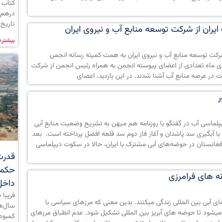
کتاب ع
درهم 
تاریخ ۳۰ تیرما
یران از شرکت توسعه منابع آب و نیروی ایران
بیشتر»
شرکت توسعه منابع آب و نیروی ایران به همت کمیته رسانه انجمن
لماسی آب ایران، روز چهارشنبه مورخ ۱۷ دی ماه تعدادی از اعضای پیوسته انجمن به همراه رئیس انجمن از شرکت
ت در عرصه منابع آب آشنا شدند. در این بازدید، اعضای
لماسی آب در گفتگو با روزنامه هم میهن به تشریح وضعیت منابع آبی
ا آبگیری سد پاشدان و آغاز فاز دوم سد قلعه افضل پرداخته است. بعد
ی افغانستان در حوضه‏‌های آبی مشترک با ایران، حالا در سکوت دیپلماسی
قدرت 
حکمرا
ه های فرامرزی
داخل
فریبا 
 های آبی بین المللی زندگی میکنند. بدین معنی که مرزهای سیاسی با
سال‌ها
میشود تا حوضه های آبریز بین المللی تشکیل شود. عدم انطباق مرزهای
کمبود